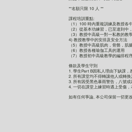
**名額只限 10 人 **
課程培訓重點:
（1）100 時內重複訓練及教
（2）從基本功練習，已至達到中
（3）教授中高級一對一私教的教
4) 教授教學中的安排及安全方法
（5）教授中高級肌肉，骨骼，肌
（6）教授各種瑜伽工具的運用
（7）教授初中高級教學的編排程
條款及學生守則
1. 學生Part B因私人理由下缺
2. 所有課堂均不得轉讓他人或轉
3. 所有因受黑色暴雨警告，八號
4. 一切在課堂上練習時遇上受傷
如有任何爭論, 本公司保留一切更