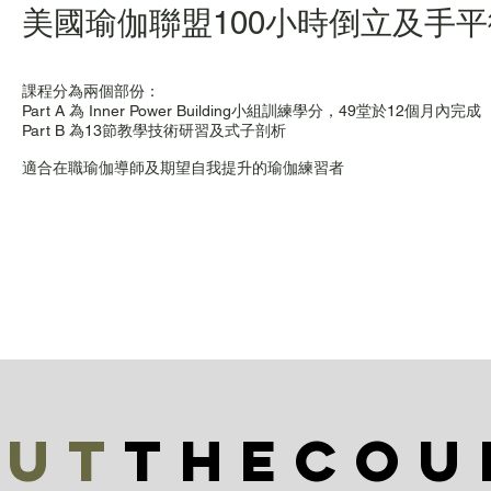
美國瑜伽聯盟100小時倒立及手
課程分為兩個部份：
Part A 為 Inner Power Building小組訓練學分，49堂於12個月內完成
Part B 為13節教學技術研習及式子剖析
適合在職瑜伽導師及期望自我提升的瑜伽練習者
out
THECOU