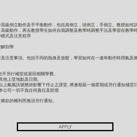
授各中高級倒立動作及手平衡動作，包括肩倒立，頭倒立，手倒立。教授如何
，高級動作，再去教授學生如何自我調整及教學時調整手法及學習在教學
學模式及注意程序
腱解剖學
序及注意事項。包括不同的熱身及放鬆，學習如何在一連串動作時用氣及
課，恕不另行補堂或退回相關學費。
換其他上堂地點及日期。
或以上颱風訊號懸掛影響下停止之課堂, 將會順延一個星期或另行通知補堂
，本公司一切不負任何責任及賠償
改條款的權利而無須另行通知。
APPLY