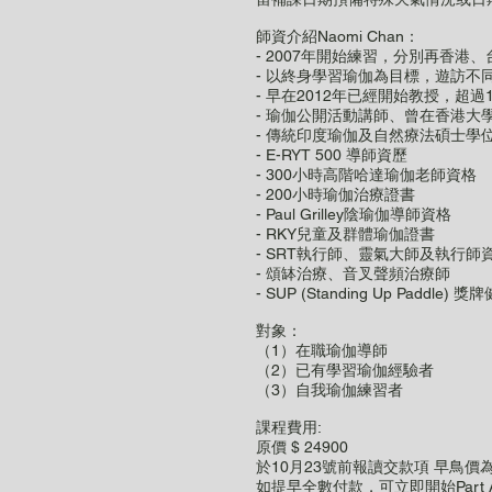
師資介紹Naomi Chan：
- 2007年開始練習，分別再香
- 以終身學習瑜伽為目標，遊訪不
- 早在2012年已經開始教授，超過
- 瑜伽公開活動講師、曾在香港大
- 傳統印度瑜伽及自然療法碩士學
- E-RYT 500 導師資歷
- 300小時高階哈達瑜伽老師資格
- 200小時瑜伽治療證書
- Paul Grilley陰瑜伽導師資格
- RKY兒童及群體瑜伽證書
- SRT執⾏師、靈氣大師及執⾏師
- 頌缽治療、⾳叉聲頻治療師
- SUP (Standing Up Paddle
對象：
（1）在職瑜伽導師
（2）已有學習瑜伽經驗者
（3）自我瑜伽練習者
課程費用:
原價 $ 24900
於10月23號前報讀交款項 早鳥價為 $
如提早全數付款，可立即開始Part 