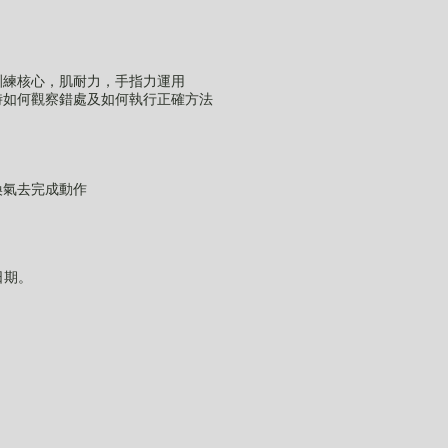
訓練核心，肌耐力，手指力運用
時如何觀察錯處及如何執行正確方法
換氣去完成動作
日期。