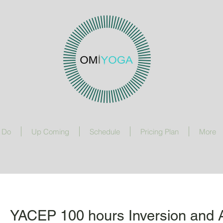
 Do
Up Coming
Schedule
Pricing Plan
More
YACEP 100 hours Inversion and