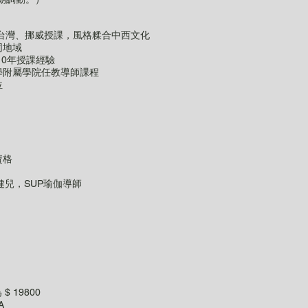
港、台灣、挪威授課，風格糅合中西文化
同地域
10年授課經驗
學附屬學院任教導師課程
位
資格
) 獎牌健兒，SUP瑜伽導師
 19800
A