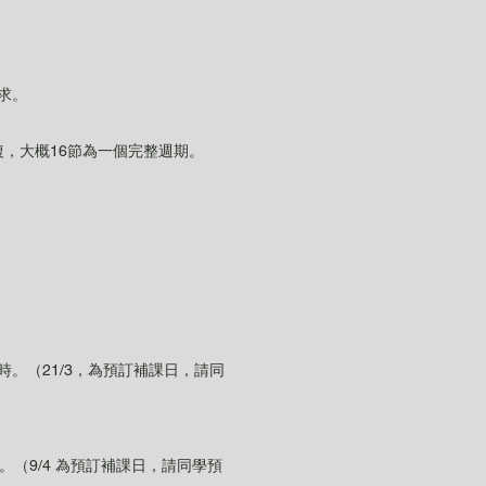
要求。
容會重複，大概16節為一個完整週期。
，每節2小時。（21/3，為預訂補課日，請同
每節2小時。（9/4 為預訂補課日，請同學預